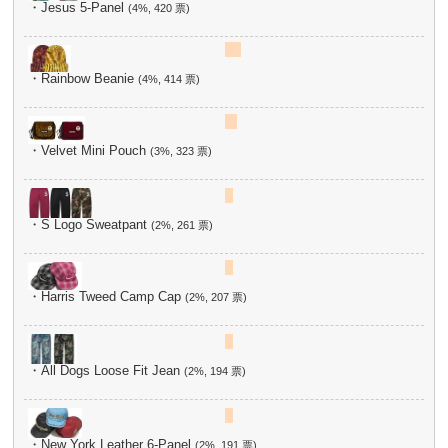
・Jesus 5-Panel
(4%, 420 票)
・Rainbow Beanie
(4%, 414 票)
・Velvet Mini Pouch
(3%, 323 票)
・S Logo Sweatpant
(2%, 261 票)
・Harris Tweed Camp Cap
(2%, 207 票)
・All Dogs Loose Fit Jean
(2%, 194 票)
・New York Leather 6-Panel
(2%, 191 票)