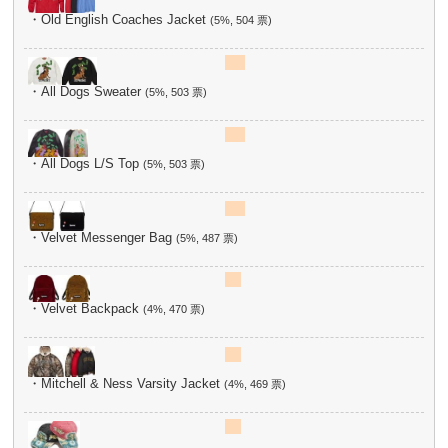
・Old English Coaches Jacket
(5%, 504 票)
・All Dogs Sweater
(5%, 503 票)
・All Dogs L/S Top
(5%, 503 票)
・Velvet Messenger Bag
(5%, 487 票)
・Velvet Backpack
(4%, 470 票)
・Mitchell & Ness Varsity Jacket
(4%, 469 票)