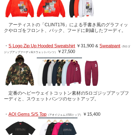
アーティストの「CLINT176」による手書き風のグラフィッ
クやロゴをフロント、バック、フードに刺繍したフーディ。
・
S Logo Zip Up Hooded Sweatshirt
￥31,900 &
Sweatpant
（Sロゴ
￥27,500
ジップアップフーディ&スウェットパンツ）
定番のヘビーウェイトコットン素材のSロゴジップアップフ
ーディと、スウェットパンツのセットアップ。
・
AOI Gems S/S Top
￥15,400
（アオイジェムズSSトップ）