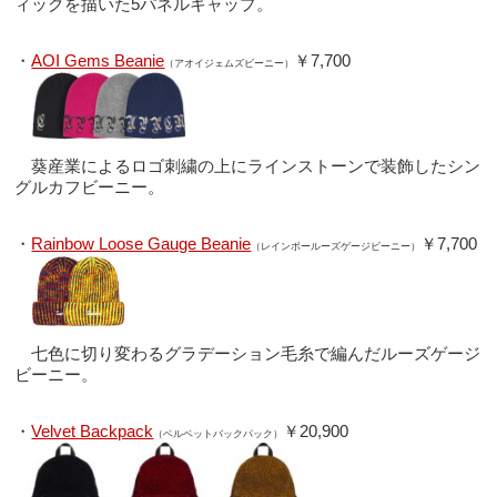
ィックを描いた5パネルキャップ。
・
AOI Gems Beanie
￥7,700
（アオイジェムズビーニー）
葵産業によるロゴ刺繍の上にラインストーンで装飾したシン
グルカフビーニー。
・
Rainbow Loose Gauge Beanie
￥7,700
（レインボールーズゲージビーニー）
七色に切り変わるグラデーション毛糸で編んだルーズゲージ
ビーニー。
・
Velvet Backpack
￥20,900
（ベルベットバックパック）