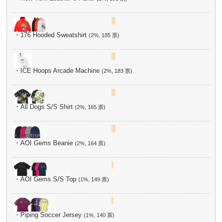
・176 Hooded Sweatshirt
(2%, 185 票)
・ICE Hoops Arcade Machine
(2%, 183 票)
・All Dogs S/S Shirt
(2%, 165 票)
・AOI Gems Beanie
(2%, 164 票)
・AOI Gems S/S Top
(1%, 149 票)
・Piping Soccer Jersey
(1%, 140 票)