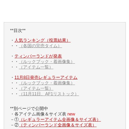
**目次**
・
人気ランキング（投票結果）
・・
（各国の完売タイム）
・
ティンバーランドが発表
・・
（ルックブック・着画像集）
・・
（アイテム一覧）
・
11月8日発売レギュラーアイテム
・・
（ルックブック・着画像集）
・・
（アイテム一覧）
・・
（11月11日、AF1リストック）
**別ページで公開中
・各アイテム画像＆サイズ表
new
－①
（レギュラーアイテム全画像＆サイズ表）
－②
（ティンバーランド全画像＆サイズ表）