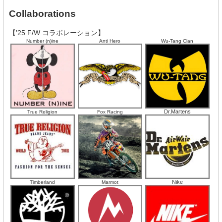
Collaborations
【’25 F/W コラボレーション】
Number (n)ine
Anti Hero
Wu-Tang Clan
Dr.Martens
True Religion
Fox Racing
Nike
Timberland
Marmot