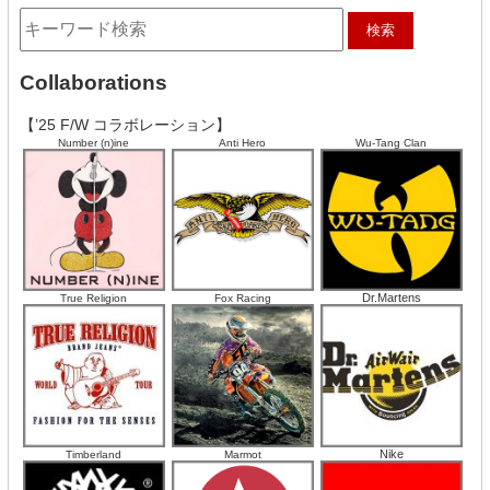
Collaborations
【’25 F/W コラボレーション】
Number (n)ine
Anti Hero
Wu-Tang Clan
Dr.Martens
True Religion
Fox Racing
Nike
Timberland
Marmot