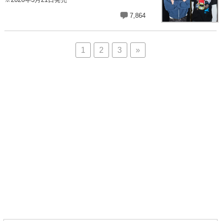
7,864
1
2
3
»