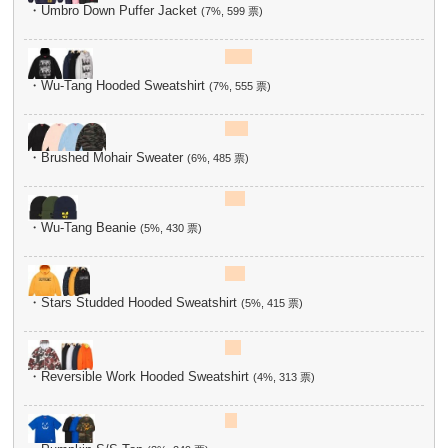
・Umbro Down Puffer Jacket
(7%, 599 票)
・Wu-Tang Hooded Sweatshirt
(7%, 555 票)
・Brushed Mohair Sweater
(6%, 485 票)
・Wu-Tang Beanie
(5%, 430 票)
・Stars Studded Hooded Sweatshirt
(5%, 415 票)
・Reversible Work Hooded Sweatshirt
(4%, 313 票)