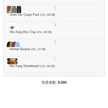
・Gore-Tex Cargo Pant
(2%, 160 票)
・Wu-Tang Rza Tray
(2%, 143 票)
・Mohair Beanie
(2%, 137 票)
・Wu-Tang Skateboard
(1%, 106 票)
投票者数:
8,080