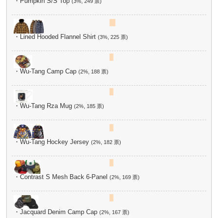
・Pumpkin S/S Top
(3%, 249 票)
・Lined Hooded Flannel Shirt
(3%, 225 票)
・Wu-Tang Camp Cap
(2%, 188 票)
・Wu-Tang Rza Mug
(2%, 185 票)
・Wu-Tang Hockey Jersey
(2%, 182 票)
・Contrast S Mesh Back 6-Panel
(2%, 169 票)
・Jacquard Denim Camp Cap
(2%, 167 票)