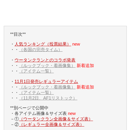
**目次**
・
人気ランキング（投票結果）
new
・・
（各国の完売タイム）
・
ウータンクランとのコラボ発表
・・
（ルックブック・着画像集）
新着追加
・・
（アイテム一覧）
・
11月1日発売レギュラーアイテム
・・
（ルックブック・着画像集）
新着追加
・・
（アイテム一覧）
・・
（11月2日、AF1リストック）
**別ページで公開中
・各アイテム画像＆サイズ表
new
－①
（ウータンクラン全画像＆サイズ表）
－②
（レギュラー全画像＆サイズ表）