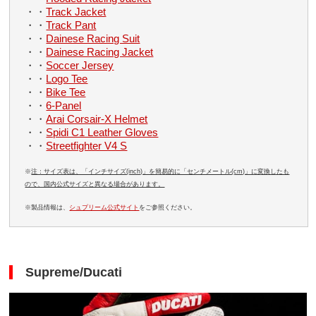
・・
Track Jacket
・・
Track Pant
・・
Dainese Racing Suit
・・
Dainese Racing Jacket
・・
Soccer Jersey
・・
Logo Tee
・・
Bike Tee
・・
6-Panel
・・
Arai Corsair-X Helmet
・・
Spidi C1 Leather Gloves
・・
Streetfighter V4 S
※
注：サイズ表は、「インチサイズ(inch)」を簡易的に「センチメートル(cm)」に変換したも
ので、国内公式サイズと異なる場合があります。
※製品情報は、
シュプリーム公式サイト
をご参照ください。
Supreme/Ducati