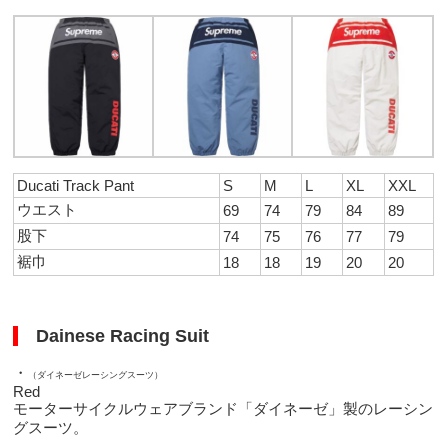
Ducati Track Pant
S
M
L
XL
XXL
ウエスト
69
74
79
84
89
股下
74
75
76
77
79
裾巾
18
18
19
20
20
Dainese Racing Suit
・
（ダイネーゼレーシングスーツ）
Red
モーターサイクルウェアブランド「ダイネーゼ」製のレーシン
グスーツ。