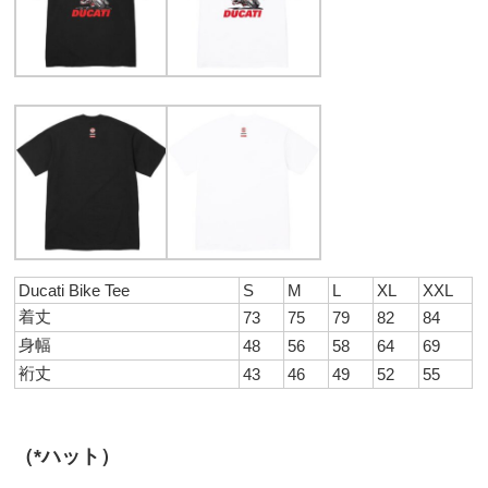
Ducati Bike Tee
S
M
L
XL
XXL
着丈
73
75
79
82
84
身幅
48
56
58
64
69
裄丈
43
46
49
52
55
（*ハット）