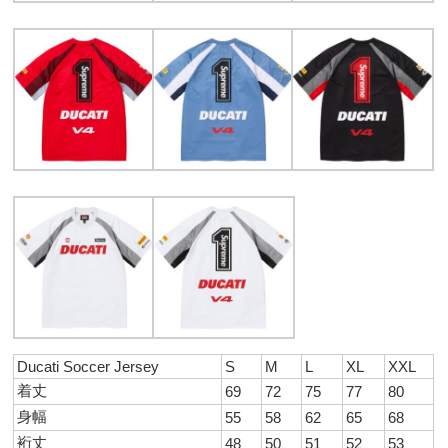
Ducati Soccer Jersey
S
M
L
XL
XXL
着丈
69
72
75
77
80
身幅
55
58
62
65
68
裄丈
48
50
51
52
53