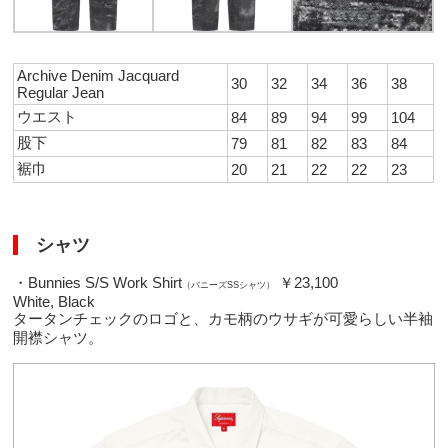
Archive Denim Jacquard
30
32
34
36
38
Regular Jean
ウエスト
84
89
94
99
104
股下
79
81
82
83
84
裾巾
20
21
22
22
23
シャツ
・Bunnies S/S Work Shirt
￥23,100
（バニーズSSシャツ）
White, Black
タータンチェックのロゴと、カモ柄のウサギが可愛らしい半袖
開襟シャツ。