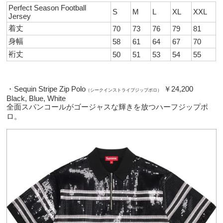
Perfect Season Football
S
M
L
XL
XXL
Jersey
着丈
70
73
76
79
81
身幅
58
61
64
67
70
裄丈
50
51
53
54
55
・Sequin Stripe Zip Polo
￥24,200
（シークインストライプジップポロ）
Black, Blue, White
全面スパンコールがゴージャスな輝きを放つハーフジップポ
ロ。