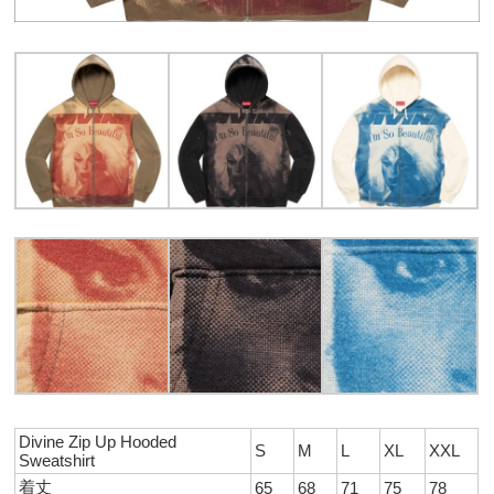
Divine Zip Up Hooded
S
M
L
XL
XXL
Sweatshirt
着丈
65
68
71
75
78