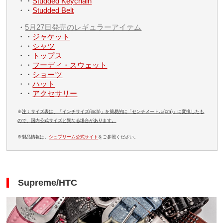
・・
Studded Keychain
・・
Studded Belt
・
5月27日発売のレギュラーアイテム
・・
ジャケット
・・
シャツ
・・
トップス
・・
フーディ・スウェット
・・
ショーツ
・・
ハット
・・
アクセサリー
※
注：サイズ表は、「インチサイズ(inch)」を簡易的に「センチメートル(cm)」に変換したも
ので、国内公式サイズと異なる場合があります。
※製品情報は、
シュプリーム公式サイト
をご参照ください。
Supreme/HTC