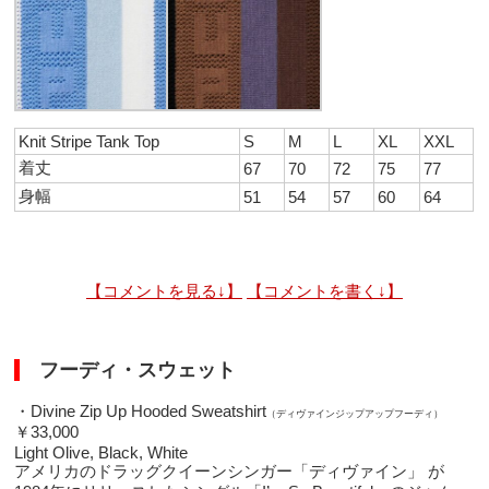
Knit Stripe Tank Top
S
M
L
XL
XXL
着丈
67
70
72
75
77
身幅
51
54
57
60
64
【コメントを見る↓】
【コメントを書く↓】
フーディ・スウェット
・Divine Zip Up Hooded Sweatshirt
（ディヴァインジップアップフーディ）
￥33,000
Light Olive, Black, White
アメリカのドラッグクイーンシンガー「ディヴァイン」 が