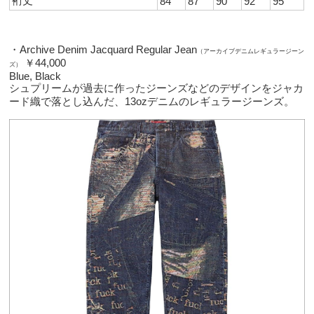
裄丈
84
87
90
92
95
・Archive Denim Jacquard Regular Jean
（アーカイブデニムレギュラージーン
￥44,000
ズ）
Blue, Black
シュプリームが過去に作ったジーンズなどのデザインをジャカ
ード織で落とし込んだ、13ozデニムのレギュラージーンズ。