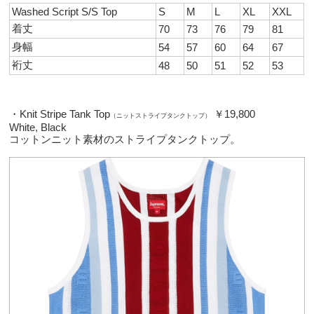
Washed Script S/S Top
S
M
L
XL
XXL
着丈
70
73
76
79
81
身幅
54
57
60
64
67
裄丈
48
50
51
52
53
・Knit Stripe Tank Top
￥19,800
（ニットストライプタンクトップ）
White, Black
コットンニット素材のストライプタンクトップ。