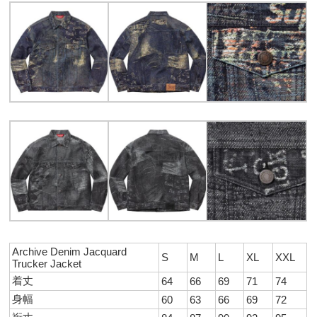
Archive Denim Jacquard
S
M
L
XL
XXL
Trucker Jacket
着丈
64
66
69
71
74
身幅
60
63
66
69
72