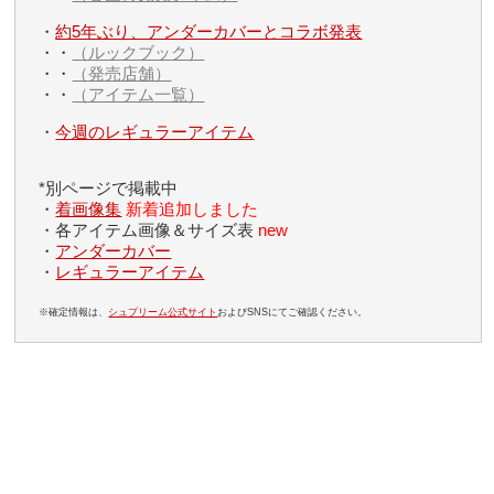
・
約5年ぶり、アンダーカバーとコラボ発表
・・
（ルックブック）
・・
（発売店舗）
・・
（アイテム一覧）
・
今週のレギュラーアイテム
*別ページで掲載中
・
着画像集
新着追加しました
・各アイテム画像＆サイズ表
new
・
アンダーカバー
・
レギュラーアイテム
※確定情報は、
シュプリーム公式サイト
およびSNSにてご確認ください。