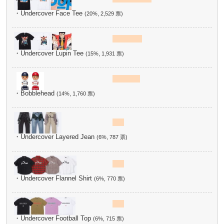
・Undercover Face Tee
(20%, 2,529 票)
・Undercover Lupin Tee
(15%, 1,931 票)
・Bobblehead
(14%, 1,760 票)
・Undercover Layered Jean
(6%, 787 票)
・Undercover Flannel Shirt
(6%, 770 票)
・Undercover Football Top
(6%, 715 票)