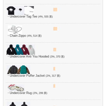
・Undercover Tag Tee
(4%, 555 票)
・Chain Zippo
(4%, 514 票)
・Undercover Anti You Hooded
(3%, 370 票)
・Undercover Puffer Jacket
(2%, 317 票)
・Undercover Rug
(2%, 299 票)