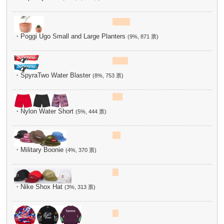
・Poggi Ugo Small and Large Planters
(9%, 871 票)
・SpyraTwo Water Blaster
(8%, 753 票)
・Nylon Water Short
(5%, 444 票)
・Military Boonie
(4%, 370 票)
・Nike Shox Hat
(3%, 313 票)