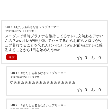
848
：
#あたしぁ名もなきシュプリーマー
[ 2022年6月27日 1:17 PM
]
スニダンで常時プラチナを維持してるオレに文句あるアホい
んの？ww オレが売り捌いてやってるからお前らノロマがシ
ュプ着れてることを忘れんじゃねぇよww お前らはオレに感
謝することから1日を始めろやww
返信
0
0
848.1
：
#あたしぁ名もなきシュプリーマー
[ 2022年6月27日 1:22 PM
]
かぁぁぁぁぁぁぁぁぁぁぁぁぁぁぁぁぁ
0
0
848.2
：
#あたしぁ名もなきシュプリーマー