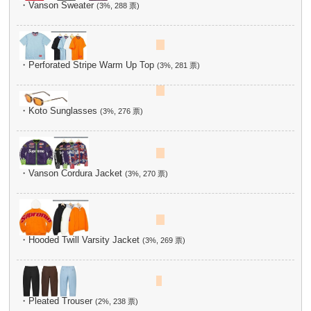
・Vanson Sweater
(3%, 288 票)
・Perforated Stripe Warm Up Top
(3%, 281 票)
・Koto Sunglasses
(3%, 276 票)
・Vanson Cordura Jacket
(3%, 270 票)
・Hooded Twill Varsity Jacket
(3%, 269 票)
・Pleated Trouser
(2%, 238 票)