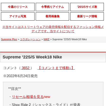
今週のリリース
今季残りアイテム
’26S/Sサイズ表
アイテム写真
着用画像集
最新リーク情報
※当サイトはストリートウェアの発売情報を配信するファッション情報メ
ディアです。当サイトについて
Supreme Plus
>
コラボレーション
>
NIKE
>
Supreme ’22S/S Week18 Nike
Supreme ’22S/S Week18 Nike
コメント（
3652
）
【コメントまで移動↓】
※2022年6月24日発売
**目次**
・
リセール相場を見る
new
・Shox Ride 2（ショックス・ライド）が発表