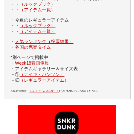
・・
（ルックブック）
・・
（アイテム一覧）
・今週のレギュラーアイテム
・・
（ルックブック）
・・
（アイテム一覧）
・
人気ランキング（投票結果）
・
各国の完売タイム
*別ページで掲載中
・
Week18着画像集
・アイテムギャラリー＆サイズ表
－①
（ナイキ・バンソン）
－②
（レギュラーアイテム）
※確定情報は、
シュプリーム公式サイト
およびSNSにてご確認ください。