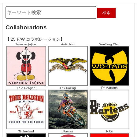
Collaborations
【’25 F/W コラボレーション】
Number (n)ine
Anti Hero
Wu-Tang Clan
Dr.Martens
True Religion
Fox Racing
Nike
Timberland
Marmot