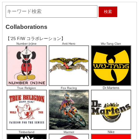
Collaborations
【’25 F/W コラボレーション】
Number (n)ine
Anti Hero
Wu-Tang Clan
Dr.Martens
True Religion
Fox Racing
Nike
Timberland
Marmot