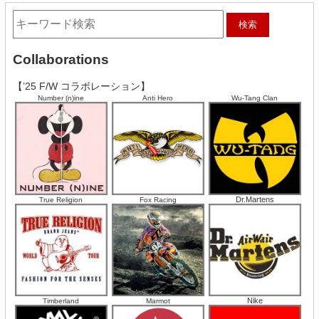
Collaborations
【’25 F/W コラボレーション】
Number (n)ine
Anti Hero
Wu-Tang Clan
Dr.Martens
True Religion
Fox Racing
Nike
Timberland
Marmot