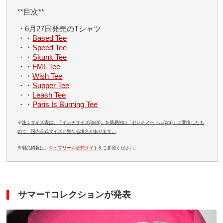
**目次**
・6月27日発売のTシャツ
・・
Based Tee
・・
Speed Tee
・・
Skunk Tee
・・
FML Tee
・・
Wish Tee
・・
Supper Tee
・・
Leash Tee
・・
Paris Is Burning Tee
※
注：サイズ表は、「インチサイズ(inch)」を簡易的に「センチメートル(cm)」に変換したも
ので、国内公式サイズと異なる場合があります。
※製品情報は、
シュプリーム公式サイト
をご参照ください。
サマーTコレクションが発表