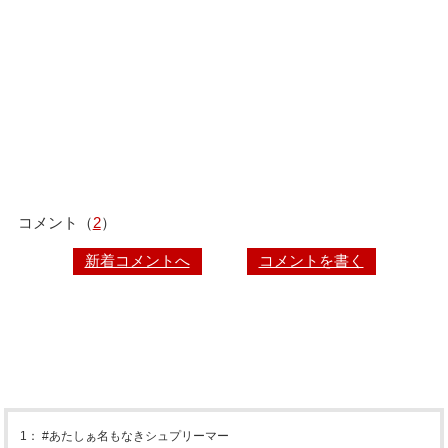
コメント（
2
）
新着コメントへ
コメントを書く
1
：
#あたしぁ名もなきシュプリーマー