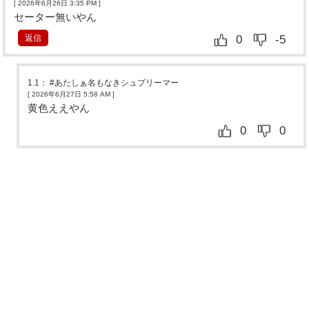
[ 2026年6月26日 3:35 PM
]
セーター無いやん
返信
0
-5
1.1
：
#あたしぁ名もなきシュプリーマー
[ 2026年6月27日 5:58 AM
]
黄色ええやん
0
0