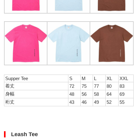
Supper Tee
S
M
L
XL
XXL
着丈
72
75
77
80
83
身幅
48
56
58
64
69
裄丈
43
46
49
52
55
Leash Tee