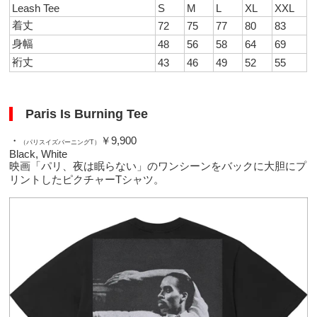
Leash Tee
S
M
L
XL
XXL
着丈
72
75
77
80
83
身幅
48
56
58
64
69
裄丈
43
46
49
52
55
Paris Is Burning Tee
・
￥9,900
（パリスイズバーニングT）
Black, White
映画「パリ、夜は眠らない」のワンシーンをバックに大胆にプ
リントしたピクチャーTシャツ。