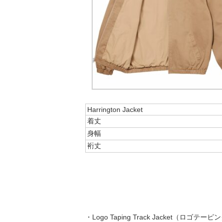
Harrington Jacket
着丈
身幅
裄丈
・Logo Taping Track Jacket（ロゴ