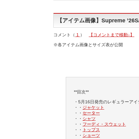
【アイテム画像】Supreme ’26S
コメント（
1
）
【コメントまで移動↓】
※各アイテム画像とサイズ表が公開
**目次**
・5月16日発売のレギュラーアイ
・・
ジャケット
・・
セーター
・・
シャツ
・・
フーディ・スウェット
・・
トップス
・・
ショーツ