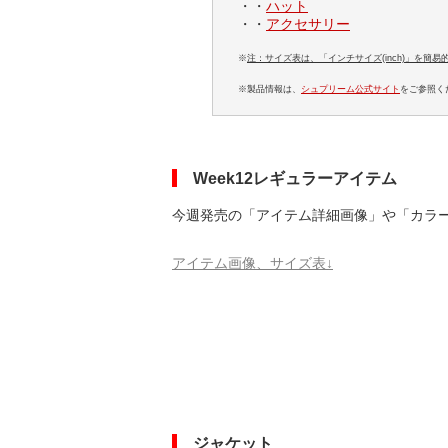
・・
ハット
・・
アクセサリー
※
注：サイズ表は、「インチサイズ(inch)」を簡
※製品情報は、
シュプリーム公式サイト
をご参照く
Week12レギュラーアイテム
今週発売の「アイテム詳細画像」や「カラ
アイテム画像、サイズ表↓
ジャケット