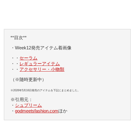
**目次**
・Week12発売アイテム着画像
・・
セーラム
・・
レギュラーアイテム
・・
アクセサリー・小物類
（※随時更新中）
※2026年5月16日発売のアイテムを下記にまとめました。
※引用元：
・
シュプリーム
・
godmeetsfashion.com
ほか