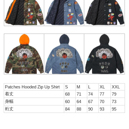
Patches Hooded Zip Up Shirt
S
M
L
XL
XXL
着丈
68
71
74
77
79
身幅
60
64
67
70
73
裄丈
84
88
90
93
95