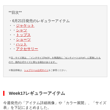
**目次**
・6月21日発売のレギュラーアイテム
・・
ジャケット
・・
シャツ
・・
トップス
・・
ショーツ
・・
ハット
・・
アクセサリー
※
注：サイズ表は、「インチサイズ(inch)」を簡易的に「センチメートル(cm)」に変換したも
ので、国内公式サイズと異なる場合があります。
※製品情報は、
シュプリーム公式サイト
をご参照ください。
Week17レギュラーアイテム
今週発売の「アイテム詳細画像」や「カラー展開」、「サイズ
表」を下記にまとめました。