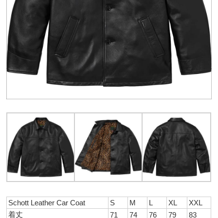
Schott Leather Car Coat
S
M
L
XL
XXL
着丈
71
74
76
79
83