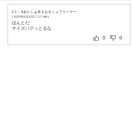
2.1
：
#あたしぁ名もなきシュプリーマー
[ 2025年6月22日 7:17 AM
]
ほんとだ
サイズバグっとるな
0
0