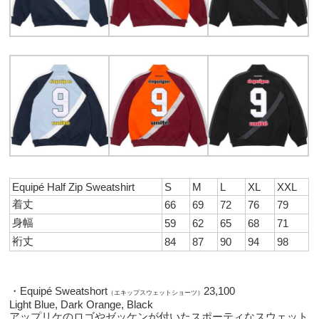
Equipé Half Zip Sweatshirt
S
M
L
XL
XXL
着丈
66
69
72
76
79
身幅
59
62
65
68
71
裄丈
84
87
90
94
98
・Equipé Sweatshort
23,100
（エキップスウェットショーツ）
Light Blue, Dark Orange, Black
アップリケのロゴやゼッケンが付いたスポーティなスウェット