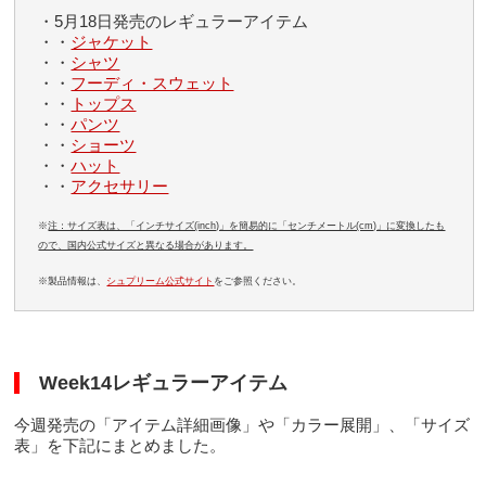
・5月18日発売のレギュラーアイテム
・・
ジャケット
・・
シャツ
・・
フーディ・スウェット
・・
トップス
・・
パンツ
・・
ショーツ
・・
ハット
・・
アクセサリー
※
注：サイズ表は、「インチサイズ(inch)」を簡易的に「センチメートル(cm)」に変換したも
ので、国内公式サイズと異なる場合があります。
※製品情報は、
シュプリーム公式サイト
をご参照ください。
Week14レギュラーアイテム
今週発売の「アイテム詳細画像」や「カラー展開」、「サイズ
表」を下記にまとめました。