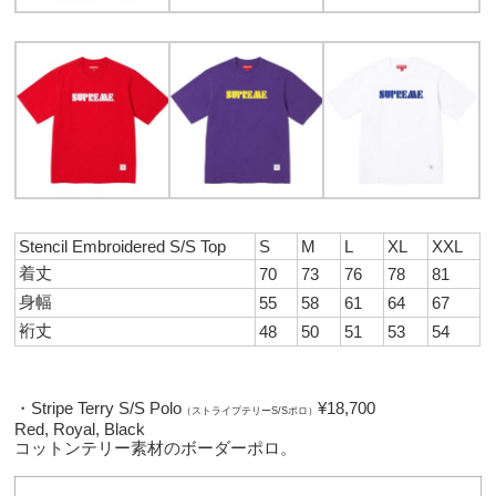
Stencil Embroidered S/S Top
S
M
L
XL
XXL
着丈
70
73
76
78
81
身幅
55
58
61
64
67
裄丈
48
50
51
53
54
・Stripe Terry S/S Polo
¥18,700
（ストライプテリーS/Sポロ）
Red, Royal, Black
コットンテリー素材のボーダーポロ。