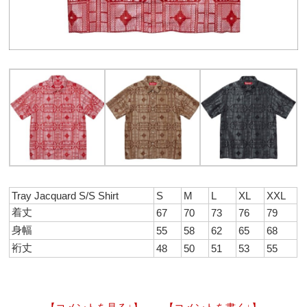
Tray Jacquard S/S Shirt
S
M
L
XL
XXL
着丈
67
70
73
76
79
身幅
55
58
62
65
68
裄丈
48
50
51
53
55