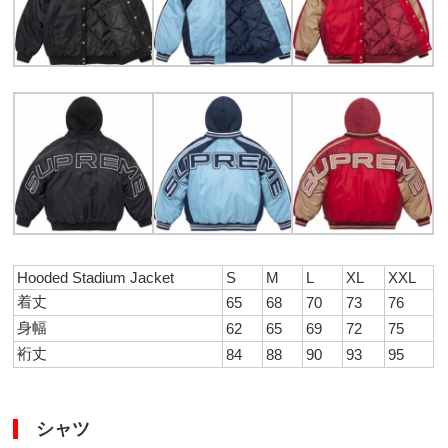
Hooded Stadium Jacket
S
M
L
XL
XXL
着丈
65
68
70
73
76
身幅
62
65
69
72
75
裄丈
84
88
90
93
95
シャツ