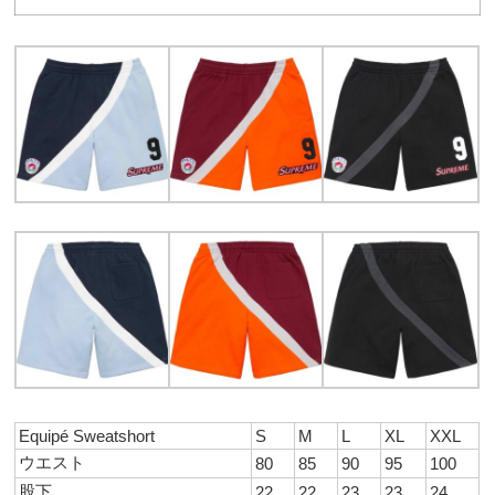
Equipé Sweatshort
S
M
L
XL
XXL
ウエスト
80
85
90
95
100
股下
22
22
23
23
24