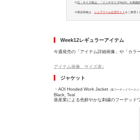
※
注：サイズ表は、「インチサイズ(inch)」を簡
※製品情報は、
シュプリーム公式サイト
をご参照く
Week12レギュラーアイテム
今週発売の「アイテム詳細画像」や「カラ
アイテム画像、サイズ表↓
ジャケット
・AOI Hooded Work Jacket
（葵フーデッドワークジ
Black, Teal
葵産業による色鮮やかな刺繍のフーデッド