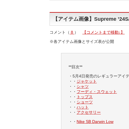
【アイテム画像】Supreme ’24S/
コメント（
8
）
【コメントまで移動↓】
※各アイテム画像とサイズ表が公開
**目次**
・5月4日発売のレギュラーアイ
・・
ジャケット
・・
シャツ
・・
フーディ・スウェット
・・
トップス
・・
ショーツ
・・
ハット
・・
アクセサリー
・・
Nike SB Darwin Low