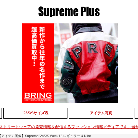
’26S/Sサイズ表
アイテム写真
ストリートウェアの発売情報を配信するファッション情報メディアです。当
【アイテム画像】Supreme ’24S/S Week12 レギュラー & Nike