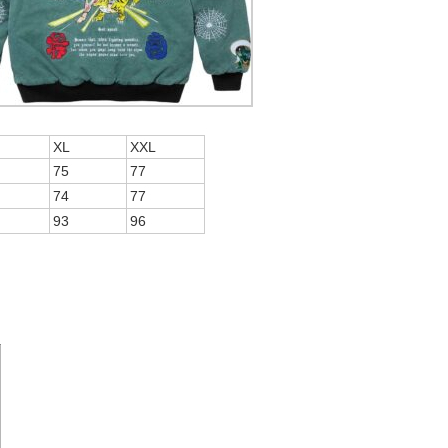
XL
XXL
75
77
74
77
93
96