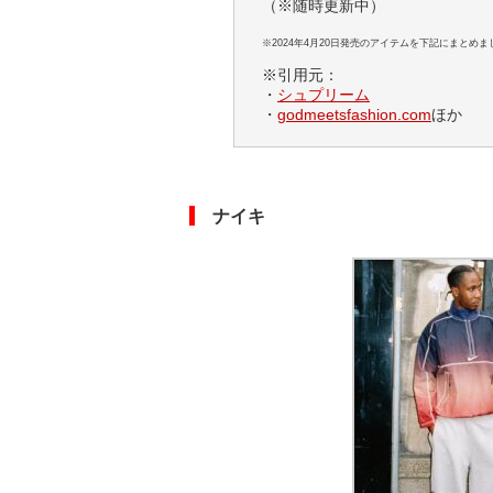
（※随時更新中）
※2024年4月20日発売のアイテムを下記にまとめま
※引用元：
・
シュプリーム
・
godmeetsfashion.com
ほか
ナイキ