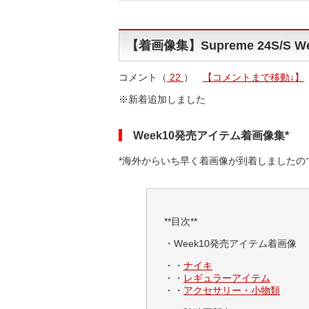
【着画像集】Supreme 24S/S We
コメント（
22
）
【コメントまで移動↓】
※新着追加しました
Week10発売アイテム着画像集*
*海外からいち早く着画像が到着しました
**目次**
・Week10発売アイテム着画像
・・
ナイキ
・・
レギュラーアイテム
・・
アクセサリー・小物類