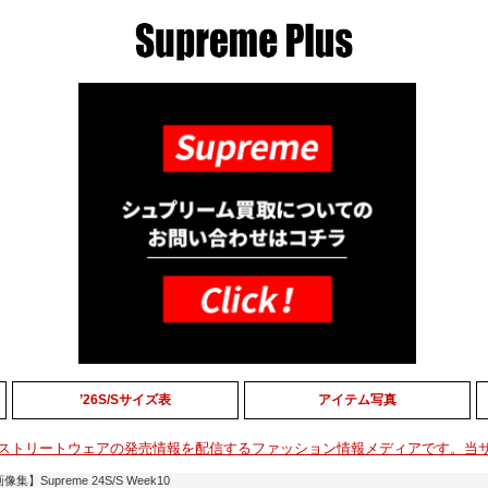
’26S/Sサイズ表
アイテム写真
ストリートウェアの発売情報を配信するファッション情報メディアです。当
集】Supreme 24S/S Week10