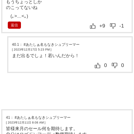
もうちょっとしか
のこってないね
(｡>﹏<｡)
返信
+9
-1
40.1
：
#あたしぁ名もなきシュプリーマー
[ 2023年12月17日 5:23 PM
]
まだ出るでしょ！若いんだから！
0
0
41
：
#あたしぁ名もなきシュプリーマー
[ 2023年12月11日 8:08 AM
]
皆様来月のセール何を期待します。