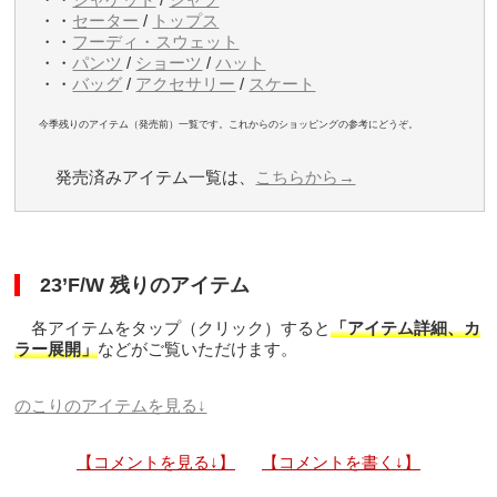
・・
セーター
/
トップス
・・
フーディ・スウェット
・・
パンツ
/
ショーツ
/
ハット
・・
バッグ
/
アクセサリー
/
スケート
今季残りのアイテム（発売前）一覧です。これからのショッピングの参考にどうぞ。
発売済みアイテム一覧は、
こちらから→
23’F/W 残りのアイテム
各アイテムをタップ（クリック）すると
「アイテム詳細、カ
ラー展開」
などがご覧いただけます。
のこりのアイテムを見る↓
【コメントを見る↓】
【コメントを書く↓】