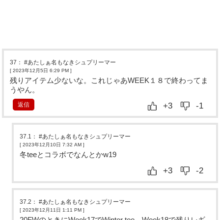
37
：
#あたしぁ名もなきシュプリーマー
[ 2023年12月5日 6:29 PM
]
残りアイテム少ないな。これじゃあWEEK１８で終わってま
うやん。
返信
+3
-1
37.1
：
#あたしぁ名もなきシュプリーマー
[ 2023年12月10日 7:32 AM
]
冬teeとコラボでなんとかw19
+3
-2
37.2
：
#あたしぁ名もなきシュプリーマー
[ 2023年12月11日 1:11 PM
]
20FWのときにWeek17でWinter tee、Week18で残りレギ