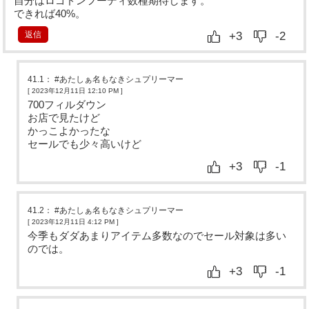
自分はロゴドンフーディ数種期待します。
できれば40%。
返信
+3
-2
41.1
：
#あたしぁ名もなきシュプリーマー
[ 2023年12月11日 12:10 PM
]
700フィルダウン
お店で見たけど
かっこよかったな
セールでも少々高いけど
+3
-1
41.2
：
#あたしぁ名もなきシュプリーマー
[ 2023年12月11日 4:12 PM
]
今季もダダあまりアイテム多数なのでセール対象は多い
のでは。
+3
-1