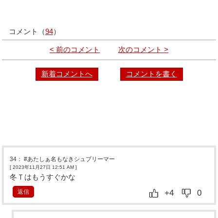
コメント（
94
）
< 前のコメント
次のコメント >
新着コメントへ
コメントを書く
34
：
#あたしぁ名もなきシュプリーマー
[ 2023年11月27日 12:51 AM
]
冬Ｔはもうすぐかな
返信
+4
0