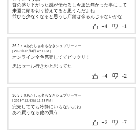
皆の盛り下がった感が伝わるし今週は無かった事にして
来週に頭を切り替えてると思うんだよね
並びも少なくなると思うし店舗は余るんじゃないかな
+4
-1
36.2
：
#あたしぁ名もなきシュプリーマー
[ 2023年12月3日 4:51 PM
]
オンライン全色完売しててビックリ！
黒はセール行きかと思ってた
+4
-2
36.3
：
#あたしぁ名もなきシュプリーマー
[ 2023年12月3日 11:23 PM
]
完売してても冷静にいらないよね
あれ買うなら他の買う
+2
-7