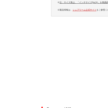
※
注：サイズ表は、「インチサイズ(inch)」を簡
※製品情報は、
シュプリーム公式サイト
をご参照く