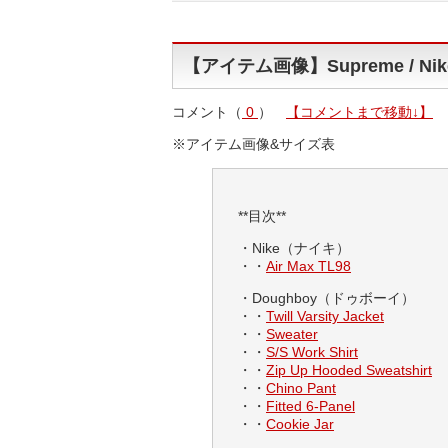
【アイテム画像】Supreme / Nike
コメント（
0
）
【コメントまで移動↓】
※アイテム画像&サイズ表
**目次**
・Nike（ナイキ）
・・
Air Max TL98
・Doughboy（ドゥボーイ）
・・
Twill Varsity Jacket
・・
Sweater
・・
S/S Work Shirt
・・
Zip Up Hooded Sweatshirt
・・
Chino Pant
・・
Fitted 6-Panel
・・
Cookie Jar