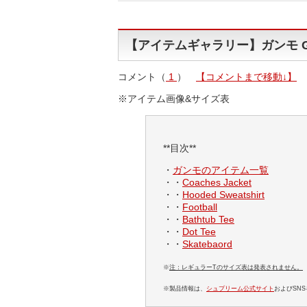
【アイテムギャラリー】ガンモ Gum
コメント（
1
）
【コメントまで移動↓】
※アイテム画像&サイズ表
**目次**
・
ガンモのアイテム一覧
・・
Coaches Jacket
・・
Hooded Sweatshirt
・・
Football
・・
Bathtub Tee
・・
Dot Tee
・・
Skatebaord
※
注：レギュラーTのサイズ表は発表されません。
※製品情報は、
シュプリーム公式サイト
およびSN