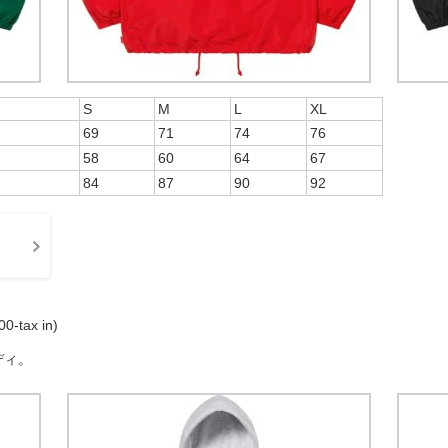
S
M
L
XL
69
71
74
76
58
60
64
67
84
87
90
92
0-tax in)
ディ。