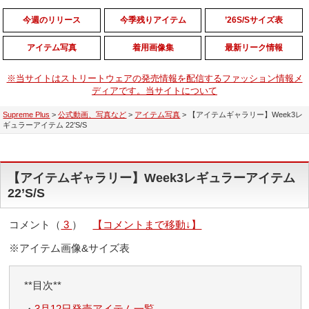
今週のリリース
今季残りアイテム
’26S/Sサイズ表
アイテム写真
着用画像集
最新リーク情報
※当サイトはストリートウェアの発売情報を配信するファッション情報メ
ディアです。当サイトについて
Supreme Plus
>
公式動画、写真など
>
アイテム写真
>
【アイテムギャラリー】Week3レ
ギュラーアイテム 22’S/S
【アイテムギャラリー】Week3レギュラーアイテム
22’S/S
コメント（
3
）
【コメントまで移動↓】
※アイテム画像&サイズ表
**目次**
・
3月12日発売アイテム一覧