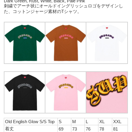
Dark Green, Rust, White, Black, Pale Pink
刺繍でアーチ状にオールドイングリッシュロゴをデザインし
た、コットンジャージ素材のTシャツ。
Old English Glow S/S Top
S
M
L
XL
XXL
着丈
69
73
76
78
81