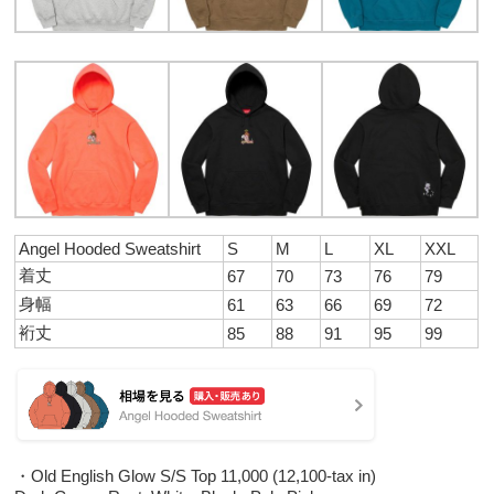
Angel Hooded Sweatshirt
S
M
L
XL
XXL
着丈
67
70
73
76
79
身幅
61
63
66
69
72
裄丈
85
88
91
95
99
・Old English Glow S/S Top 11,000 (12,100-tax in)