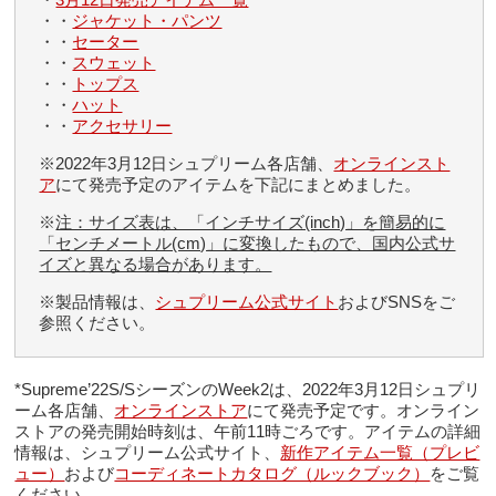
・・
ジャケット・パンツ
・・
セーター
・・
スウェット
・・
トップス
・・
ハット
・・
アクセサリー
※2022年3月12日シュプリーム各店舗、
オンラインスト
ア
にて発売予定のアイテムを下記にまとめました。
※
注：サイズ表は、「インチサイズ(inch)」を簡易的に
「センチメートル(cm)」に変換したもので、国内公式サ
イズと異なる場合があります。
※製品情報は、
シュプリーム公式サイト
およびSNSをご
参照ください。
*Supreme’22S/SシーズンのWeek2は、2022年3月12日シュプリ
ーム各店舗、
オンラインストア
にて発売予定です。オンライン
ストアの発売開始時刻は、午前11時ごろです。アイテムの詳細
情報は、シュプリーム公式サイト、
新作アイテム一覧（プレビ
ュー）
および
コーディネートカタログ（ルックブック）
をご覧
ください。