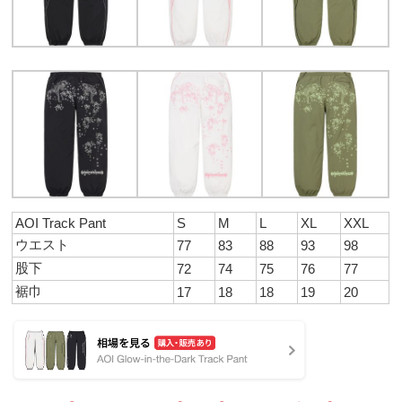
AOI Track Pant
S
M
L
XL
XXL
ウエスト
77
83
88
93
98
股下
72
74
75
76
77
裾巾
17
18
18
19
20