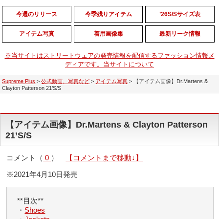
今週のリリース
今季残りアイテム
’26S/Sサイズ表
アイテム写真
着用画像集
最新リーク情報
※当サイトはストリートウェアの発売情報を配信するファッション情報メ
ディアです。当サイトについて
Supreme Plus
>
公式動画、写真など
>
アイテム写真
>
【アイテム画像】Dr.Martens &
Clayton Patterson 21’S/S
【アイテム画像】Dr.Martens & Clayton Patterson
21’S/S
コメント（
0
）
【コメントまで移動↓】
※2021年4月10日発売
**目次**
・
Shoes