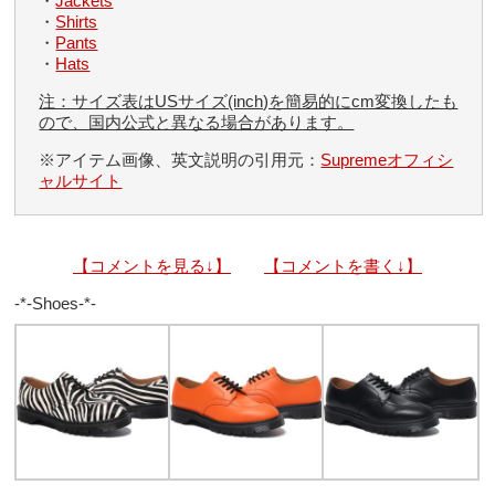
・
Jackets
・
Shirts
・
Pants
・
Hats
注：サイズ表はUSサイズ(inch)を簡易的にcm変換したも
ので、国内公式と異なる場合があります。
※アイテム画像、英文説明の引用元：
Supremeオフィシ
ャルサイト
【コメントを見る↓】
【コメントを書く↓】
-*-Shoes-*-